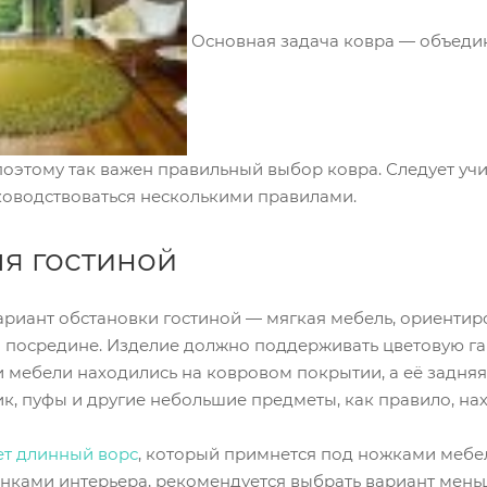
Основная задача ковра — объедин
оэтому так важен правильный выбор ковра. Следует учит
оводствоваться несколькими правилами.
ля гостиной
ариант обстановки гостиной — мягкая мебель, ориентир
посредине. Изделие должно поддерживать цветовую гам
мебели находились на ковровом покрытии, а её задняя ч
к, пуфы и другие небольшие предметы, как правило, на
ет длинный ворс
, который примнется под ножками мебел
нками интерьера, рекомендуется выбрать вариант меньше