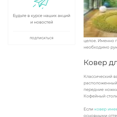
Будьте в курсе наших акций
и новостей
ПОДПИСАТЬСЯ
целое. Именно п
необходимо рук
Ковер д
Классический в
расположенный 
передние ножки 
Кофейный столи
Если
ковер име
основными отте