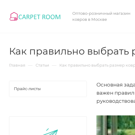
Оптово-розничный магазин
ковров в Москве
Как правильно выбрать 
—
—
Главная
Статьи
Как правильно выбрать размер ков
Основная зад
Прайс-листы
важен правиль
руководствов