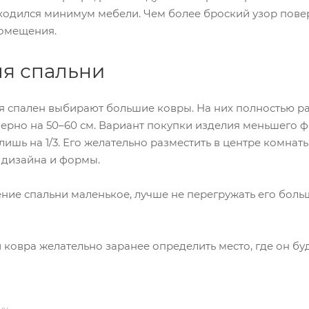
ходился минимум мебели. Чем более броский узор повер
омещения.
ля спальни
ля спален выбирают большие ковры. На них полностью р
ерно на 50–60 см. Вариант покупки изделия меньшего фо
 лишь на 1/3. Его желательно разместить в центре комнат
 дизайна и формы.
ние спальни маленькое, лучше не перегружать его бол
ковра желательно заранее определить место, где он бу